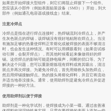
如果您开始焊接大型组件，则它们将阻止焊接下一个组件。
您应该从小部件（例如表面贴装设备（SMD））开始，到大
部件（例如通孔电容器或接线盒）结束。
注意冷焊点
冷焊点是指在进行焊点连接时，热焊锡流到冷焊点上，并产
生灰色斑点的焊锡，该焊锡没有很好地粘附在焊点上。当没
有施加足够的热量使焊料正常熔化或被焊接的表面不够清洁
时，也会发生这种情况。有时可以用裸眼看到（如果尝试移
动引脚，会裂开焊点），而其他时候看起来像做得好的焊
锡。这些焊点的影响可能是静电噪声，间断的切口等。为了
解决这个问题，您可以重新熔炼现有焊料或将其吸出，清洁
斑点并再次焊接。为避免冷焊点，首先用烙铁头加热焊点，
然后用焊锡接触焊点。热的接头将熔化焊料，并且它将流动
并适当地吞没接头。通常，使用助焊剂是避免冷焊点并促进
焊接的一种好方法。
使用助焊剂以便于焊接
助焊剂是一种化学试剂，使焊接成为小菜一碟。通过改善液
体焊料的润湿特性来实现。只需在要焊接的表面上添加一些