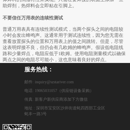
助焊剂，热焊料会立即粘在引脚上。
不要信任万用表的连续性测试
普通万用表具有连续性测试模式，当两个探头之间的电阻较
小时会发出蜂鸣声。这通常用于测试连续性，因为您无需在
查看放置探头的位置和万用表上的值之间跳转。但是，尽管
这表明焊接不良，但仍会有几欧姆的蜂鸣声。假设低电阻线
路和少量焊点，电阻应低于1欧姆。使用电阻测量模式以确保
两点之间的电阻尽可能小，这也意味着良好的焊点。
服务热线：
邮件: inquiry@szstariver.com
电话: 19065031057（供应链设备采购）
传真: 新客户新供应商添加下方微信
地址 : 深圳市宝安区沙井街道蚝四西部工业区
蚝丰一路3号