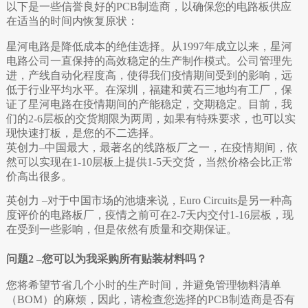
以下是一些信誉良好的PCB制造商，以确保您的电路板供应
在适当的时间内恢复原状：
星河电路是降低成本的绝佳选择。从1997年成立以来，星河
电路公司一直保持的高效稳定的生产制作模式。公司管理先
进，产线自动化程度高，使得我们疫情期间受到的影响，远
低于行业平均水平。在深圳，福建和黄石三地均有工厂，保
证了星河电路在疫情期间的产能稳定，交期稳定。目前，我
们的2-6层板的交货期限为两周，如果有特殊要求，也可以实
现快速打板，是您的不二选择。
英创力–中国最大，最著名的线路板厂之一，在疫情期间，依
然可以实现在1-10层板上提供1-5天交货，当然价格会比正常
价高出很多。
英创力 –对于中国市场的池塘来说，Euro Circuits是另一种高
度评价的电路板厂，疫情之前可在2-7天内交付1-16层板，现
在受到一些影响，但是依然有质量和交期保证。
问题2 –您可以为我采购所有贴装材料吗？
您将希望节省几个小时的生产时间，并避免管理物料清单
（BOM）的麻烦，因此，请检查您选择的PCB制造商是否有