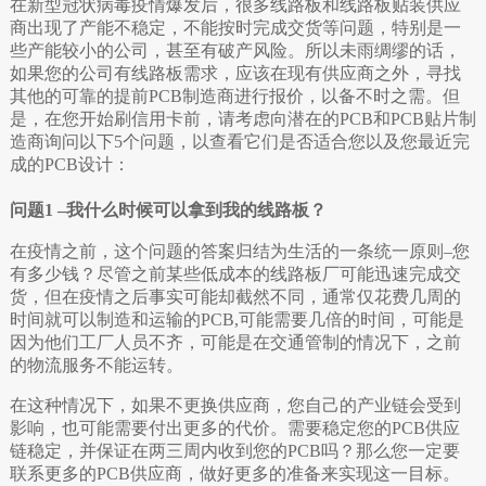
在新型冠状病毒疫情爆发后，很多线路板和线路板贴装供应
商出现了产能不稳定，不能按时完成交货等问题，特别是一
些产能较小的公司，甚至有破产风险。所以未雨绸缪的话，
如果您的公司有线路板需求，应该在现有供应商之外，寻找
其他的可靠的提前PCB制造商进行报价，以备不时之需。但
是，在您开始刷信用卡前，请考虑向潜在的PCB和PCB贴片制
造商询问以下5个问题，以查看它们是否适合您以及您最近完
成的PCB设计：
问题1 –我什么时候可以拿到我的线路板？
在疫情之前，这个问题的答案归结为生活的一条统一原则–您
有多少钱？尽管之前某些低成本的线路板厂可能迅速完成交
货，但在疫情之后事实可能却截然不同，通常仅花费几周的
时间就可以制造和运输的PCB,可能需要几倍的时间，可能是
因为他们工厂人员不齐，可能是在交通管制的情况下，之前
的物流服务不能运转。
在这种情况下，如果不更换供应商，您自己的产业链会受到
影响，也可能需要付出更多的代价。需要稳定您的PCB供应
链稳定，并保证在两三周内收到您的PCB吗？那么您一定要
联系更多的PCB供应商，做好更多的准备来实现这一目标。