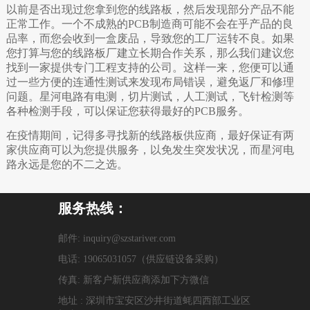
以前是否出现过您拿到您的线路板，然后发现部分产品不能
正常工作。一个不成熟的PCB制造商可能不会在乎产品的良
品率，而您会收到一盒废品，导致您的工厂运转不良。如果
您打算与您的线路板厂建立长期合作关系，那么我们建议您
找到一家提供专门工程支持的公司。这样一来，您便可以通
过一些方便的连通性测试来发现布局错误，避免返厂和修理
问题。星河电路有电测，切片测试，人工测试，飞针检测等
各种检测手段，可以保证您获得最好的PCB服务。
在疫情期间，记得多寻找新的线路板供应商，最好保证有两
家供应商可以为您提供服务，以免发生突发状况，而星河电
路永远是您的不二之选。
服务热线：
邮件: inquiry@szstariver.com
电话: 19065031057（供应链设备采购）
传真: 新客户新供应商添加下方微信
地址 : 深圳市宝安区沙井街道蚝四西部工业区