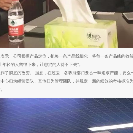
总表示，公司根据产品定位，把每一条产品线细化，将每一条产品线的效
让年轻的人留得下来，让想混的人待不下去”。
作了彻底的改变。 据悉，在过去，各职能部门要么一味追求产能，要么一
大中心归为经营团队，其他归为管理团队，并规定，新的绩效的考核标准
标。