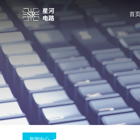
首
新闻中心