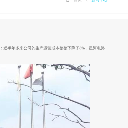
来：近半年多来公司的生产运营成本整整下降了8%，星河电路