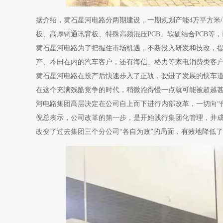
据介绍，黄石星河电路分两期建设，一期规划产能4万平方米/
板、高厚铜通讯背板、特殊高频混压PCB、软硬结合PCB等，
黄石星河电路为了把握住市场机遇，不断投入研发和技改，
产、本田在内的汽车客户，还有海信、格力等家电消费类客
黄石星河电路在投产后快速步入了正轨，驶进了发展的快车
在这个充满残酷竞争的时代，稍微跑得慢一点就可能被超越
河电路集团高层决定在公司自上而下进行内部改革，一切向“
倪总表示，公司改革的第一步，是开始践行集团化管理，并
改变了过去集团三个分公司“各自为政”的局面，有效地降低