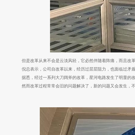
但是改革从来不会是云淡风轻，它必然伴随着阵痛，而且改
倪总表示，公司自改革以来，经历过层层阻力，也面临过矛
据悉，经过一系列大刀阔斧的改革，星河电路发生了明显的改
然而改革过程常常会旧的问题解决了，新的问题又会发生，