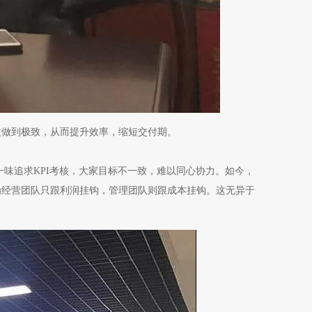
益做到极致，从而提升效率，缩短交付期。
味追求KPI考核，大家目标不一致，难以同心协力。如今，
为经营团队只跟利润挂钩，管理团队则跟成本挂钩。这无异于