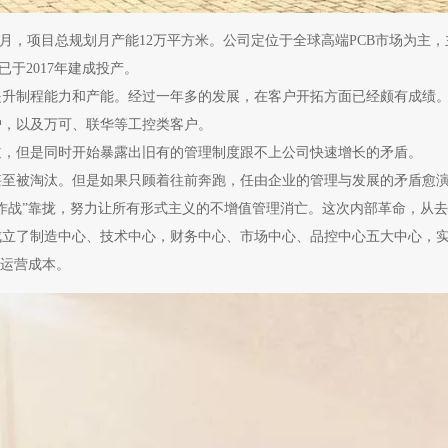
月，项目总规划月产能12万平方米。公司定位于全球高端PCB市场为主，
已于2017年建成投产。
提升制程能力和产能。经过一年多的发展，在客户开拓方面已经颇有成绩
户，以及万可、联华等工控类客户。
道，但是同时开始暴露出旧有的管理制度跟不上公司快速增长的矛盾。
甚至被淘汰。但是如果只顾着往前奔跑，任由企业的管理与发展的矛盾愈
作战”靠拢，努力让所有形式主义的不增值管理消亡。这次内部革命，从
成立了制造中心、技术中心，财务中心、市场中心、品控中心五大中心，
了运营成本。