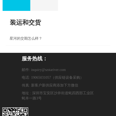
装运和交货
星河的交期怎么样？
服务热线：
邮件: inquiry@szstariver.com
电话: 19065031057（供应链设备采购）
传真: 新客户新供应商添加下方微信
地址 : 深圳市宝安区沙井街道蚝四西部工业区
蚝丰一路3号