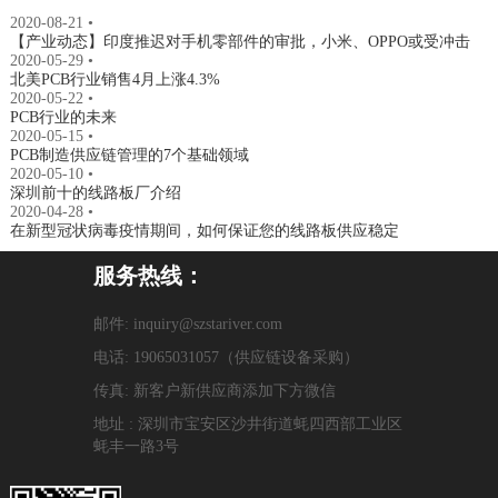
2020-08-21
•
【产业动态】印度推迟对手机零部件的审批，小米、OPPO或受冲击
2020-05-29
•
北美PCB行业销售4月上涨4.3%
2020-05-22
•
PCB行业的未来
2020-05-15
•
PCB制造供应链管理的7个基础领域
2020-05-10
•
深圳前十的线路板厂介绍
2020-04-28
•
在新型冠状病毒疫情期间，如何保证您的线路板供应稳定
服务热线：
邮件: inquiry@szstariver.com
电话: 19065031057（供应链设备采购）
传真: 新客户新供应商添加下方微信
地址 : 深圳市宝安区沙井街道蚝四西部工业区
蚝丰一路3号